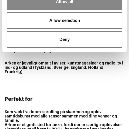
Allow all
Protection Agency if you are dissatisfied with the way we
process your personal data
You can find the Danish Data Protection Agency's contact
information at www.datatilsynet.com. You can learn more
Allow selection
about your rights at www.gdpr.eu
Deny
Do you have any questions?
Arken er jævnligt omtalt i aviser, kunstmagasiner og radio, tv i
ind- og udland (Tyskland, Sverige, England, Holland,
Frankrig).
Perfekt for
Kom væk fra doom-scrolling på skærmen og oplev
samtidskunst med alle sanser sammen med dine venner og
familie.
Arken er et godt sted for børn, fordi der er særlige oplevelser