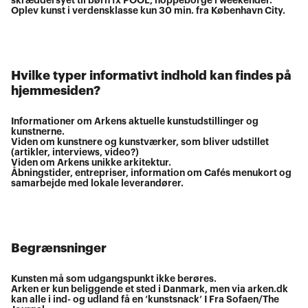
skræddersyet til børn fx POOL, hoppeborge i weekender.
Oplev kunst i verdensklasse kun 30 min. fra København City.
Hvilke typer informativt indhold kan findes på
hjemmesiden?
Informationer om Arkens aktuelle kunstudstillinger og
kunstnerne.
Viden om kunstnere og kunstværker, som bliver udstillet
(artikler, interviews, video?)
Viden om Arkens unikke arkitektur.
Åbningstider, entrepriser, information om Cafés menukort og
samarbejde med lokale leverandører.
Begrænsninger
Kunsten må som udgangspunkt ikke berøres.
Arken er kun beliggende et sted i Danmark, men via arken.dk
kan alle i ind- og udland få en ‘kunstsnack’ I Fra Sofaen/The