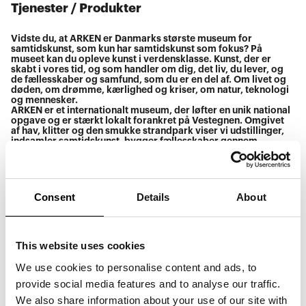
Tjenester / Produkter
Vidste du, at ARKEN er Danmarks største museum for
samtidskunst, som kun har samtidskunst som fokus? På
museet kan du opleve kunst i verdensklasse. Kunst, der er
skabt i vores tid, og som handler om dig, det liv, du lever, og
de fællesskaber og samfund, som du er en del af. Om livet og
døden, om drømme, kærlighed og kriser, om natur, teknologi
og mennesker.
ARKEN er et internationalt museum, der løfter en unik national
opgave og er stærkt lokalt forankret på Vestegnen. Omgivet
af hav, klitter og den smukke strandpark viser vi udstillinger,
indsamler samtidskunst, bygger fællesskaber gennem
formidlingen af kunsten, bedriver forskning og danner ramme
for inspirerende oplevelser af både kunsten og naturen. For
dig, din familie og dine venner.
Consent
Details
About
We protect your personal data and have
This website uses cookies
internal rules in place regarding data security
We use cookies to personalise content and ads, to
Børn og unge gratis adgang op til 18 år. Studerende kan få
provide social media features and to analyse our traffic.
rabat med gyldigt studiekort, mens andre skal betale
We also share information about your use of our site with
éntrebillet (150 kr.).