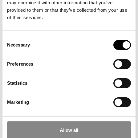
kunst og kultur på blandt andet Statens
may combine it with other information that you’ve
Museum for Kunst, Louisiana og den danske
provided to them or that they’ve collected from your use
ambassade i London.
of their services.
Consent
Necessary
Selection
Vi har på nuværrende tidspunkt ingen familieworkshops. Nye bliver
tilføjet hurtigst muligt!
Preferences
Statistics
Opening hours
Facebook
Marketing
Instagram
YouTube
Subscribe to our newsletter
Allow all
Press