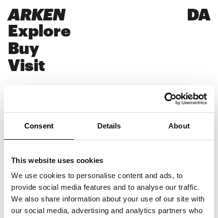
ARKEN
DA
Explore
Buy
Visit
Consent
Details
About
Laura Meulengracht
Olesen
This website uses cookies
Laura Meulengracht Olesen er
We use cookies to personalise content and ads, to
forhenværende udstillingsassistent på
provide social media features and to analyse our traffic.
ARKEN og kandidatstuderende i
We also share information about your use of our site with
kunsthistorie ved Københavns Universitet.
Hun har tidligere arbejdet med formidling,
our social media, advertising and analytics partners who