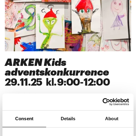
ARKEN Kids
adventskonkurrence
29
.
11
.
25
kl.
9:00
-
12:00
Forestil dig jul i det ydre rum – hvordan ser en ægte nisse-alien
ud, og mon de spiser andet end risengrød? Deltag i ARKEN
Kids adventskonkurrence hver søndag i advent, hvor du kan
komme med dit bedste bud på, hvordan en nisse-alien ser ud.
Find inspiration til din alien i Esben Weile Kjærs hoppeborge
Consent
Details
About
Bright Future I og II og giv den et gedigent jule-twist. Hver
søndag i advent udtrækkes en vinder af et ARKEN Kids-
medlemskab + en ARKEN Kids T-shirt. Med medlemskabet kan
du komme lige så mange gange, du har lyst, sammen med en