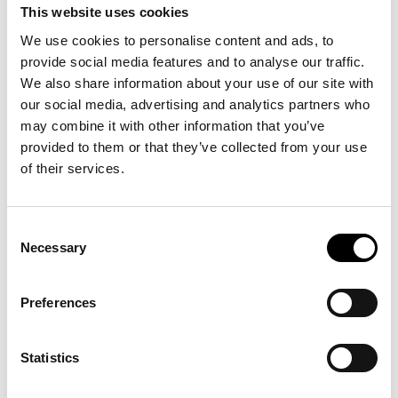
valgfri voksen i et helt år. Adventskonkurrencen foregår
This website uses cookies
lørdag og søndag i ARKEN Kids Family Zone. Vinderen
udtrækkes søndag kl. 12.
We use cookies to personalise content and ads, to
provide social media features and to analyse our traffic.
We also share information about your use of our site with
our social media, advertising and analytics partners who
may combine it with other information that you’ve
provided to them or that they’ve collected from your use
Se også
of their services.
Consent
Unboxing: SUPERFLEX
Necessary
Selection
03
.
12
.
26
kl.
18:00
>
Se mere
Preferences
Statistics
Musik på ARKEN: Alberte