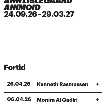
ANN LISLEGAARD
ANIMOID
24
.
09
.
26
–
29
.
03
.
27
Fortid
26
.
04
.
26
+
Kenneth Rasmussen
ARKEN åbner i 2025 for en jungle af strikkede
06
.
04
.
26
+
Monira Al Qadiri
skulpturer lavet af plastikposer hænger fra
loftet og breder sig på gulvet sammen med et