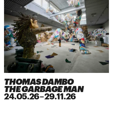
THOMAS DAMBO
THE GARBAGE MAN
24
.
05
.
26
–
29
.
11
.
26