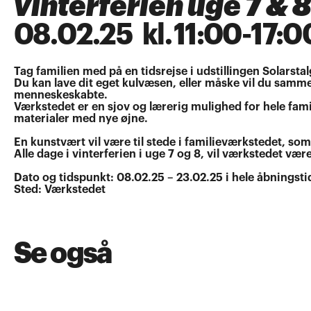
vinterferien uge 7 & 8
08
.
02
.
25
kl.
11:00
-
17:0
Tag familien med på en tidsrejse i udstillingen Solarstal
Du kan lave dit eget kulvæsen, eller måske vil du samme
menneskeskabte.
Værkstedet er en sjov og lærerig mulighed for hele fam
materialer med nye øjne.
En kunstvært vil være til stede i familieværkstedet, som
Alle dage i vinterferien i uge 7 og 8, vil værkstedet være
Dato og tidspunkt: 08.02.25 – 23.02.25 i hele åbningst
Sted: Værkstedet
Se også