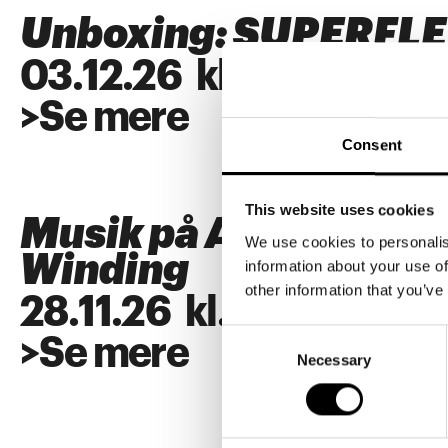
Unboxing: SUPERFL
03
.
12
.
26
kl.
18:00
>
Se mere
Consent
This website uses cookies
Musik på ARKEN: Alb
We use cookies to personalis
Winding
information about your use of
other information that you’ve
28
.
11
.
26
kl.
18:00
Consent
>
Se mere
Necessary
Selection