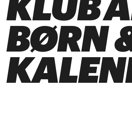
KLUB 
BØRN &
KALEN