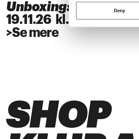
Unboxing: SUPERFL
Deny
19
.
11
.
26
kl.
18:00
>
Se mere
SHOP