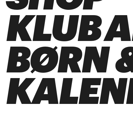
KLUB 
BØRN &
KALEN