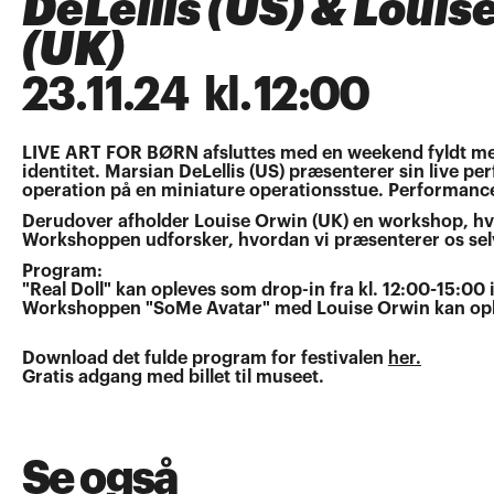
DeLellis (US) & Louis
(UK)
23
.
11
.
24
kl.
12:00
LIVE ART FOR BØRN afsluttes med en weekend fyldt me
identitet. Marsian DeLellis (US) præsenterer sin live 
operation på en miniature operationsstue. Performancen
Derudover afholder Louise Orwin (UK) en workshop, hvo
Workshoppen udforsker, hvordan vi præsenterer os selv 
Program:
"Real Doll" kan opleves som drop-in fra kl. 12:00-15:0
Workshoppen "SoMe Avatar" med Louise Orwin kan oplev
Download det fulde program for festivalen
her.
Gratis adgang med billet til museet.
Se også