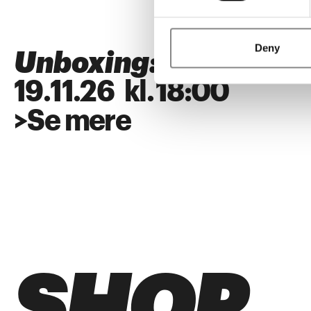
Deny
Unboxing: SUPERFL
19
.
11
.
26
kl.
18:00
>
Se mere
SHOP