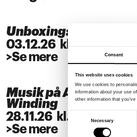
Unboxing: SUPERFL
03
.
12
.
26
kl.
18:00
>
Se mere
Consent
This website uses cookies
We use cookies to personalis
Musik på ARKEN: Alb
information about your use of
other information that you’ve
Winding
28
.
11
.
26
kl.
18:00
Consent
Necessary
Selection
>
Se mere