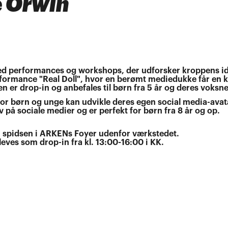
e Orwin
d performances og workshops, der udforsker kroppens id
performance "Real Doll", hvor en berømt mediedukke får en 
 er drop-in og anbefales til børn fra 5 år og deres voksne
r børn og unge kan udvikle deres egen social media-avat
på sociale medier og er perfekt for børn fra 8 år og op.
0 i spidsen i ARKENs Foyer udenfor værkstedet.
es som drop-in fra kl. 13:00-16:00 i KK.