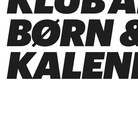
KLUB 
BØRN &
KALEN