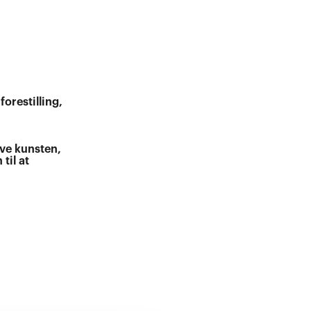
orestilling,
eve kunsten,
til at