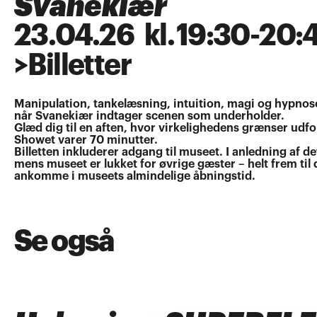
Svanekiær
23
.
04
.
26
kl.
19:30
-
20:
>
Billetter
Manipulation, tankelæsning, intuition, magi og hypnose 
når Svanekiær indtager scenen som underholder.
Glæd dig til en aften, hvor virkelighedens grænser udfor
Showet varer 70 minutter.
Billetten inkluderer adgang til museet. I anledning af 
mens museet er lukket for øvrige gæster – helt frem til
ankomme i museets almindelige åbningstid.
Se også