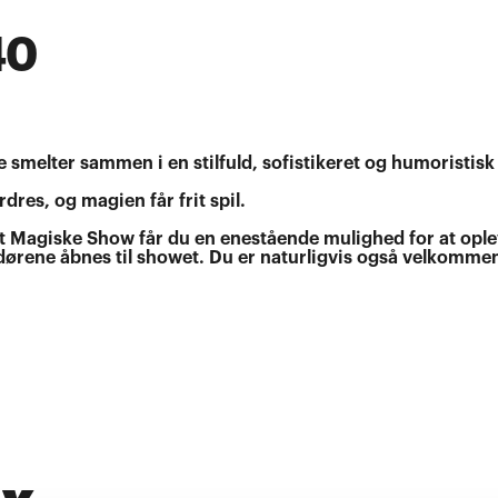
40
smelter sammen i en stilfuld, sofistikeret og humoristisk f
dres, og magien får frit spil.
det Magiske Show får du en enestående mulighed for at opl
 dørene åbnes til showet. Du er naturligvis også velkommen 