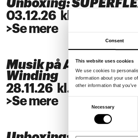
Unboxing: SUPERFL
03
.
12
.
26
kl.
18:00
>
Se mere
Consent
This website uses cookies
Musik på ARKEN: Alb
We use cookies to personalis
Winding
information about your use of
28
.
11
.
26
kl.
18:00
other information that you’ve
>
Se mere
Consent
Necessary
Selection
Unboxing: SUPERFL