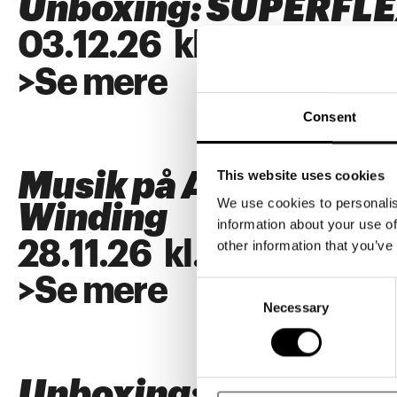
Unboxing: SUPERFL
03
.
12
.
26
kl.
18:00
>
Se mere
Consent
This website uses cookies
Musik på ARKEN: Alb
We use cookies to personalis
Winding
information about your use of
28
.
11
.
26
kl.
18:00
other information that you’ve
>
Se mere
Consent
Necessary
Selection
Unboxing: SUPERFL