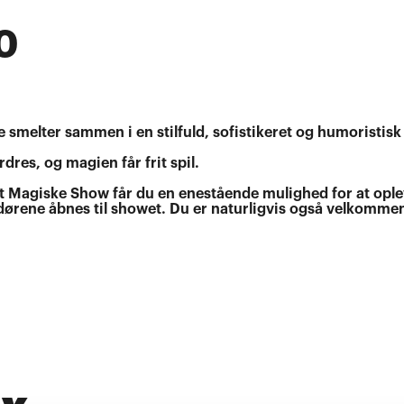
0
smelter sammen i en stilfuld, sofistikeret og humoristisk f
dres, og magien får frit spil.
det Magiske Show får du en enestående mulighed for at opl
 dørene åbnes til showet. Du er naturligvis også velkommen 