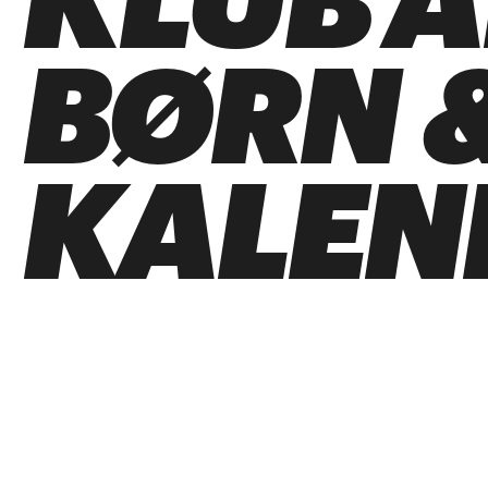
KLUB 
BØRN &
KALEN