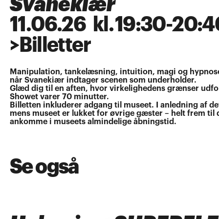
Svanekiær
11
.
06
.
26
kl.
19:30
-
20:4
>
Billetter
Manipulation, tankelæsning, intuition, magi og hypnose 
når Svanekiær indtager scenen som underholder.
Glæd dig til en aften, hvor virkelighedens grænser udfor
Showet varer 70 minutter.
Billetten inkluderer adgang til museet. I anledning af 
mens museet er lukket for øvrige gæster – helt frem til
ankomme i museets almindelige åbningstid.
Se også