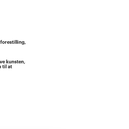
orestilling,
eve kunsten,
til at