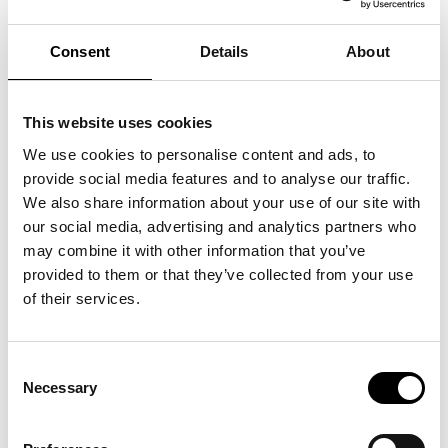
August Høyen har hurtigt markeret sig som en af Danmarks
Consent
Details
About
mest spændende nye sangere. Med sin unikke stemme og
evne til at skabe musik, der rører både hjerte og sjæl, taler han
til musikelskere over hele landet. August Høyens debutalbum
har sat nye standarder for, hvad dansk musik kan være, og
hans tekster emmer af ærlighed og dybde.
This website uses cookies
Udover den akustiske koncert får I også en skøn 3-retters
menu lavet af lokale råvarer.
We use cookies to personalise content and ads, to
Dørene åbner: Kl.18.00
provide social media features and to analyse our traffic.
Middag serveres: Kl.18.30
Koncert begynder: Kl.21.00 – nummererede pladser.
We also share information about your use of our site with
Der kan købes
billetter til August Høyen
med og uden 3-
our social media, advertising and analytics partners who
retters-middag
may combine it with other information that you’ve
Entrébillet til ARKEN (værdi: 150 kr.) er indeholdt.
provided to them or that they’ve collected from your use
of their services.
Consent
Se også
Necessary
Selection