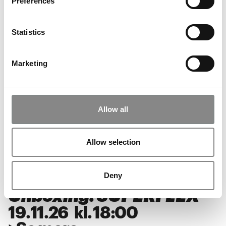
Preferences
Unboxing: SUPERFLEX
Statistics
03
.
12
.
26
kl.
18:00
>
Se mere
Marketing
Musik på ARKEN: Alberte
Allow all
Winding
28
.
11
.
26
kl.
18:00
Allow selection
>
Se mere
Deny
Unboxing: SUPERFLEX
19
.
11
.
26
kl.
18:00