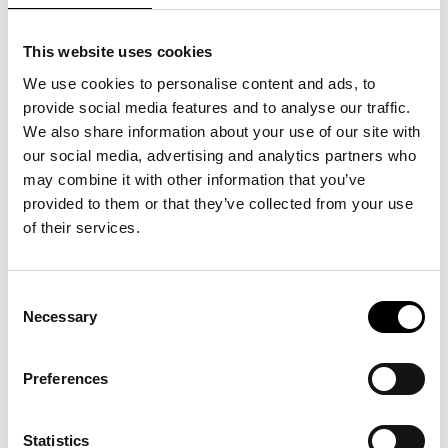
Jung tændte et blitz i dansk musik — et lys, der stadig vokser.
Fra ”Blitz, Baby”, ”Jeg Skal Nok Vente” til ”Forfra Forbundet”
flettes følelser til fællessang. Siden deres første single i 2019
har Jung vokset sig til en af dansk musik mest markante
This website uses cookies
stemmer. To år i træk har GAFFA kaldt dem Årets Danske Band.
Deres sange rammer hjertet, hvor længsel møder håb og
We use cookies to personalise content and ads, to
natten får puls. Publikum synger med, som om hvert ord er
provide social media features and to analyse our traffic.
skrevet til dem.
We also share information about your use of our site with
our social media, advertising and analytics partners who
may combine it with other information that you’ve
provided to them or that they’ve collected from your use
of their services.
Se også
Consent
Necessary
Selection
Unboxing: SUPERFLEX
03
.
12
.
26
kl.
18:00
Preferences
>
Se mere
Statistics