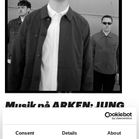
Musik på ARKEN: JUNG
12
.
06
.
26
kl.
18:00
-
22:00
>
Billetter
Consent
Details
About