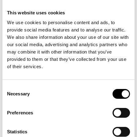
Dørene åbner til koncertsalen kl. 20:00
Koncerten starter kl. 21:00
This website uses cookies
Der kan købes billetter til Sebastian med eller uden 3-retters
We use cookies to personalise content and ads, to
middag.
Koncertbilletten inkluderer adgang til museet (værdi 150 kr.)
provide social media features and to analyse our traffic.
We also share information about your use of our site with
our social media, advertising and analytics partners who
may combine it with other information that you’ve
provided to them or that they’ve collected from your use
of their services.
Se også
Consent
Necessary
Selection
Unboxing: SUPERFLEX
03
.
12
.
26
kl.
18:00
Preferences
>
Se mere
Statistics