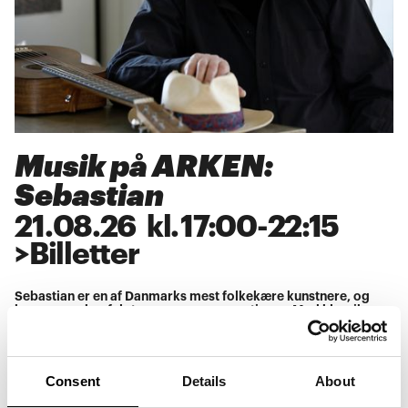
Musik på ARKEN:
Sebastian
21
.
08
.
26
kl.
17:00
-
22:15
>
Billetter
Sebastian er en af Danmarks mest folkekære kunstnere, og
hans sange har fulgt os gennem generationer. Med klassikere
som “Når lyset bryder frem”, “Måske ku’ vi” og “Du er ikke
alene” rammer hans stærke fortællinger lige i hjertet. Oplev en
særlig aften og glædeligt genhør med Sebastian live på
ARKEN.
Consent
Details
About
Museet åbner kl. 17.00
Middag serveres (billetter der er inkl. menu) kl. 18:30