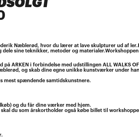
UDSOLGT
0
erik Næblerød, hvor du lærer at lave skulpturer ud af ler.
 dele sine teknikker, metoder og materialer.Workshoppen
t ind på ARKEN i forbindelse med udstillingen ALL WALKS OF
æblerød, og skab dine egne unikke kunstværker under ha
arks mest spændende samtidskunstnere.
tilkøb) og du får dine værker med hjem.
skal du som årskortholder også købe billet til workshoppe
r.