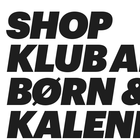
SHOP
KLUB 
BØRN &
KALEN