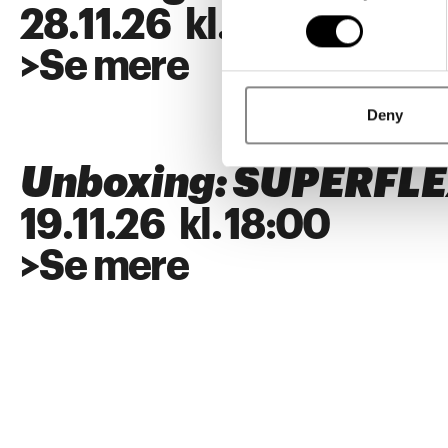
28
.
11
.
26
kl.
18:00
>
Se mere
Deny
Unboxing: SUPERFL
19
.
11
.
26
kl.
18:00
>
Se mere