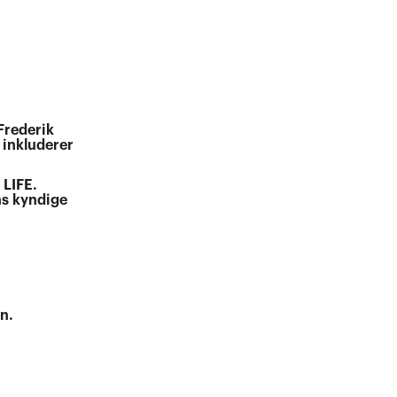
Frederik
 inkluderer
 LIFE.
ns kyndige
n.