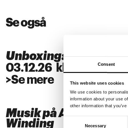
Se også
Unboxing: SUPERFL
Consent
03
.
12
.
26
kl.
18:00
>
Se mere
This website uses cookies
We use cookies to personalis
information about your use of
other information that you’ve
Musik på ARKEN: Alb
Consent
Winding
Necessary
Selection