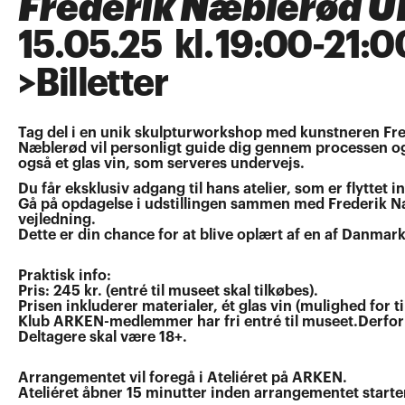
Frederik Næblerød 
15
.
05
.
25
kl.
19:00
-
21:0
>
Billetter
Tag del i en unik skulpturworkshop med kunstneren Fred
Næblerød vil personligt guide dig gennem processen og
også et glas vin, som serveres undervejs.
Du får eksklusiv adgang til hans atelier, som er flytte
Gå på opdagelse i udstillingen sammen med Frederik N
vejledning.
Dette er din chance for at blive oplært af en af Danm
Praktisk info:
Pris: 245 kr. (entré til museet skal tilkøbes).
Prisen inkluderer materialer, ét glas vin (mulighed for 
Klub ARKEN-medlemmer har fri entré til museet.Derfor 
Deltagere skal være 18+.
Arrangementet vil foregå i Ateliéret på ARKEN.
Ateliéret åbner 15 minutter inden arrangementet starte