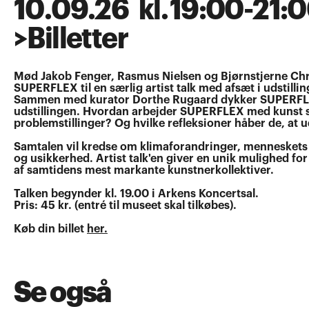
10
.
09
.
26
kl.
19:00
-
21:
>
Billetter
Mød Jakob Fenger, Rasmus Nielsen og Bjørnstjerne Chr
SUPERFLEX til en særlig artist talk med afsæt i udstilli
Sammen med kurator Dorthe Rugaard dykker SUPERFLEX 
udstillingen. Hvordan arbejder SUPERFLEX med kunst 
problemstillinger? Og hvilke refleksioner håber de, at
Samtalen vil kredse om klimaforandringer, menneskets f
og usikkerhed. Artist talk'en giver en unik mulighed fo
af samtidens mest markante kunstnerkollektiver.
Talken begynder kl. 19.00 i Arkens Koncertsal.
Pris: 45 kr. (entré til museet skal tilkøbes).
Køb din billet
her.
Se også