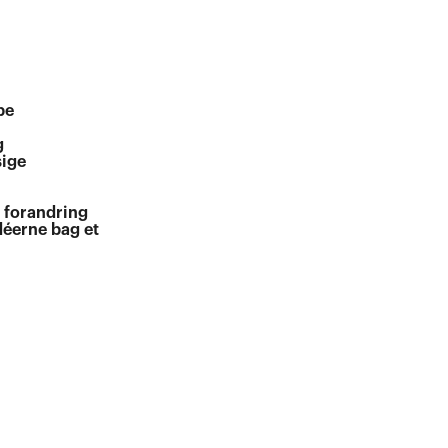
pe
g
sige
f forandring
déerne bag et