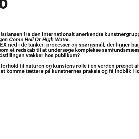
00
istiansen fra den internationalt anerkendte kunstnergrup
ngen
Come Hell Or High Water
.
ned i de tanker, processer og spørgsmål, der ligger ba
som et redskab til at undersøge komplekse samfundsmæs
 udstillingen vækker hos publikum?
orhold til naturen og kunstens rolle i en verden præget a
r at komme tættere på kunstnernes praksis og få indblik i i