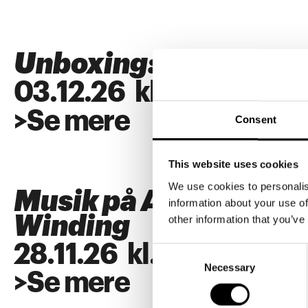
Unboxing: SUPERFL
03
.
12
.
26
kl.
18:00
>
Se mere
Consent
This website uses cookies
We use cookies to personalis
Musik på ARKEN: Alb
information about your use of
Winding
other information that you’ve
28
.
11
.
26
kl.
18:00
Consent
Necessary
Selection
>
Se mere