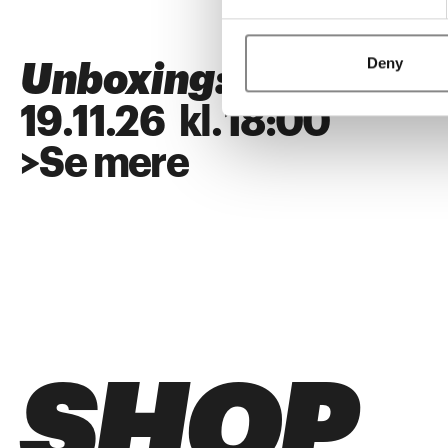
Deny
Unboxing: SUPERFL
19
.
11
.
26
kl.
18:00
>
Se mere
SHOP