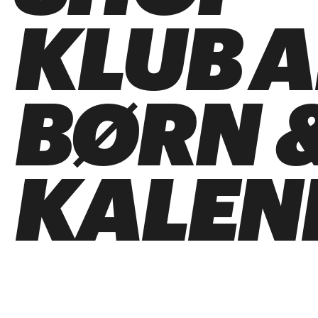
KLUB 
BØRN &
KALEN