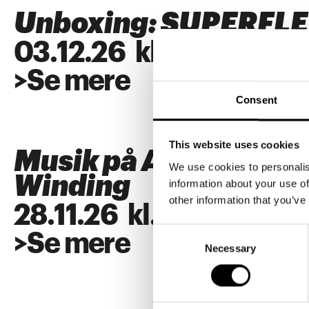
Unboxing: SUPERFL
03
.
12
.
26
kl.
18:00
>
Se mere
Consent
This website uses cookies
Musik på ARKEN: Alb
We use cookies to personalis
Winding
information about your use of
other information that you’ve
28
.
11
.
26
kl.
18:00
Consent
>
Se mere
Necessary
Selection