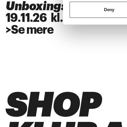
Unboxing: SUPERFL
Deny
19
.
11
.
26
kl.
18:00
>
Se mere
SHOP