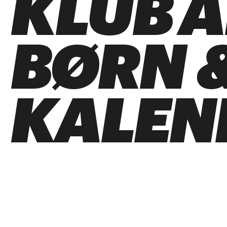
KLUB 
BØRN &
KALEN