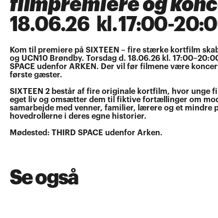
filmpremiere og konc
18
.
06
.
26
kl.
17:00
-
20:
Kom til premiere på SIXTEEN – fire stærke kortfilm sk
og UCN10 Brøndby. Torsdag d. 18.06.26 kl. 17:00–20:00 
SPACE udenfor ARKEN. Der vil før filmene være koncert
første gæster.
SIXTEEN 2 består af fire originale kortfilm, hvor unge 
eget liv og omsætter dem til fiktive fortællinger om mod,
samarbejde med venner, familier, lærere og et mindre p
hovedrollerne i deres egne historier.
Mødested: THIRD SPACE udenfor Arken.
Se også