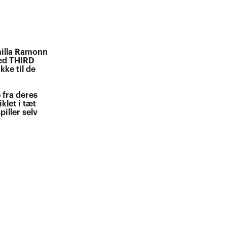
milla Ramonn
ved THIRD
ke til de
 fra deres
klet i tæt
iller selv