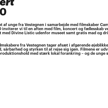
ert
00
abt af unge fra Vestegnen i samarbejde med filmskaber Ca
inviterer vi til en aften med film, koncert og fællesskab 
 med Divine Listic udenfor museet samt gratis mad og drik
filmskabere fra Vestegnen tager afsæt i afgørende øjeblikke
 sårbarhed og styrken til at rejse sig igen. Filmene er udvi
roduktionshold med stærk lokal forankring – og de unge sp