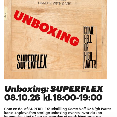
Unboxing: SUPERFLEX
08
.
10
.
26
kl.
18:00
-
19:00
Som en del af SUPERFLEX' udstilling
Come Hell Or High Water
kan du opleve fem særlige unboxing-events, hvor du kan
komme helt tæt på og se, hvordan et værk håndteres og