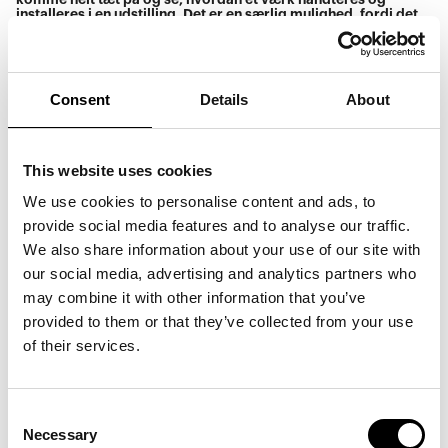
installeres i en udstilling. Det er en særlig mulighed, fordi det
normalt kun foregår uden for åbningstid.
I udstillingen står en række transportkasser fortsat uåbnede.
De rummer værker fra SUPERFLEX' mere end 30 år lange
karriere – fra gruppens tidligste projekter til et helt nyt
Consent
Details
About
kunstprojekt
The Ark Factory
. På disse udvalgte datoer åbner
ARKENs kunst-teknikere en af kasserne foran publikum og
installerer værket direkte i udstillingen.
Unboxingen indgår som en del af museets offentlige
This website uses cookies
omvisning, hvor vi både zoomer ind på det aktuelle værk og
udforsker udstillingens overordnede tematikker og
We use cookies to personalise content and ads, to
fortællinger.
provide social media features and to analyse our traffic.
Følg med, når flere værker unboxes på følgende datoer:
We also share information about your use of our site with
Torsdag d. 19.11.26
Torsdag d. 03.12.26
our social media, advertising and analytics partners who
may combine it with other information that you’ve
Unboxing og omvisning starter kl. 18.00 ved Den Sorte Sten i
Foyeren.
provided to them or that they’ve collected from your use
Fri adgang med entré til museet. Tilmelding er ikke
of their services.
nødvendigt.
Consent
Necessary
Selection