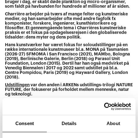
bruger i dag, er skabt døde plankton og micro-organismer,
som faldt på havbunden for hundrede af millioner af år siden.
Charrière arbejder på tværs af mange felter og kunstneriske
medier, og han samarbejder ofte med andre fagfolk fx
komponister, forskere, ingeniører, kunsthistorikere og
filosoffer. Et gennemgående tema i Charrières kunstneriske
praksis er et fokus på opdagelsesrejsen i den globaliserede
tidsalder: dens myter og dens politik.
Hans kunstværker har været fokus for soloudstillinger på en
række internationale kunstmuseer bl.a. MONA på Tasmanien
(2026-27) SFMOMA i San Francisco (2021), MAMbo, Bologna
(2019), Berlinische Galerie, Berlin (2018) og Parasol Unit
Foundation, London (2015). Dertil har han også medvirket på
Venedig Biennalen i 2017 og 2022 samt udstillet på bl.a.
Centre Pompidou, Paris (2019) og Hayward Gallery, London
(2018).
Udstillingen
var den anden i ARKENs udstillings-trilogi NATURE
FUTURE, der fokuserer på forholdet mellem menneske, natur
og teknologi.
Julian Charrière
Født i 1987 i Morges, Switzerland. Bor og arbejder i Berlin.
Uddannet fra Universität der Kunste Berlin hvor han
Consent
Details
About
dimitterede Olafur Eliassons Institut für Raumexperimente i
2013.
Han har haft soloudstillinger på store kunstinstitutioner