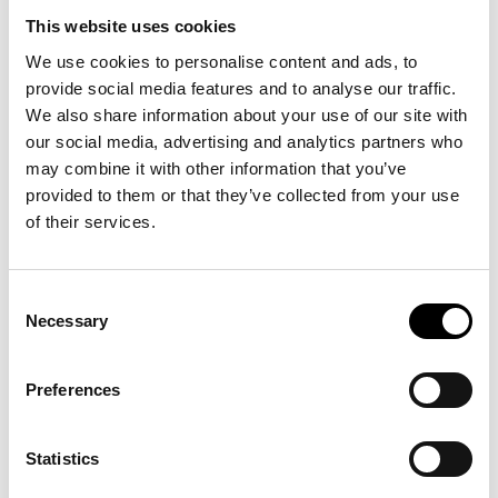
verden over som bl.a SFMOMA, San Francisco (2022); Langen
Foundation, Neuss (2022); Dallas Museum of Art, Dallas
This website uses cookies
(2021); og MAMbo, Bologna (2019).
Han udstillede på Venedigbiennalen i 2017 og 2022.
We use cookies to personalise content and ads, to
Solarstaligia på ARKEN er hans første soloudstilling i
provide social media features and to analyse our traffic.
Skandinavien.
Han er lige nu aktuel frem til marts 2027 med bl.a. HARD CORE
We also share information about your use of our site with
på MONA på Tasmanien, hvor der både er nogle af værkerne
fra Arken og helt nye værker.
our social media, advertising and analytics partners who
may combine it with other information that you’ve
provided to them or that they’ve collected from your use
of their services.
Consent
Necessary
Selection
Foto fra udstillingen HARD CORE
på
Preferences
MONA.
Controlled Burn (film still), 2022, Julian
Charrière. Foto: MONA
Statistics
Skrevet af
Mads Kirk