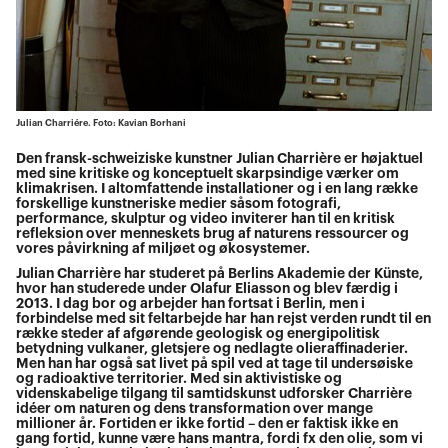
Julian Charriére. Foto: Kavian Borhani
Den fransk-schweiziske kunstner Julian Charrière er højaktuel
med sine kritiske og konceptuelt skarpsindige værker om
klimakrisen. I altomfattende installationer og i en lang række
forskellige kunstneriske medier såsom fotografi,
performance, skulptur og video inviterer han til en kritisk
refleksion over menneskets brug af naturens ressourcer og
vores påvirkning af miljøet og økosystemer.
Julian Charrière har studeret på Berlins Akademie der Künste,
hvor han studerede under Olafur Eliasson og blev færdig i
2013. I dag bor og arbejder han fortsat i Berlin, men i
forbindelse med sit feltarbejde har han rejst verden rundt til en
række steder af afgørende geologisk og energipolitisk
betydning vulkaner, gletsjere og nedlagte olieraffinaderier.
Men han har også sat livet på spil ved at tage til undersøiske
og radioaktive territorier. Med sin aktivistiske og
videnskabelige tilgang til samtidskunst udforsker Charrière
idéer om naturen og dens transformation over mange
millioner år. Fortiden er ikke fortid – den er faktisk ikke en
gang fortid, kunne være hans mantra, fordi fx den olie, som vi