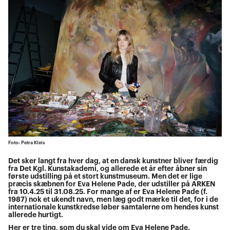
Foto: Petra Kleis
Det sker langt fra hver dag, at en dansk kunstner bliver færdig
fra Det Kgl. Kunstakademi, og allerede et år efter åbner sin
første udstilling på et stort kunstmuseum. Men det er lige
præcis skæbnen for Eva Helene Pade, der udstiller på ARKEN
fra 10.4.25 til 31.08.25. For mange af er Eva Helene Pade (f.
1987) nok et ukendt navn, men læg godt mærke til det, for i de
internationale kunstkredse løber samtalerne om hendes kunst
allerede hurtigt.
Her er tre ting, som du skal vide om Eva Helene Pade.