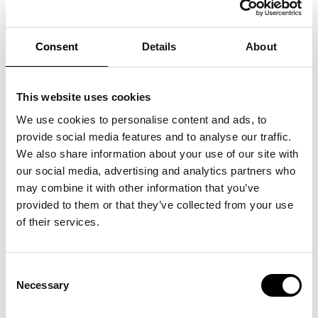
hvilket er tydeligt i hendes malerier, der ofte skælver med
angst, flyder ud i forvildelse eller emmer af melankoli.
Consent
Details
About
This website uses cookies
We use cookies to personalise content and ads, to
provide social media features and to analyse our traffic.
We also share information about your use of our site with
our social media, advertising and analytics partners who
may combine it with other information that you’ve
provided to them or that they’ve collected from your use
of their services.
Consent
Necessary
Selection
Eva Helene Pade. Foto: Petra Kleis