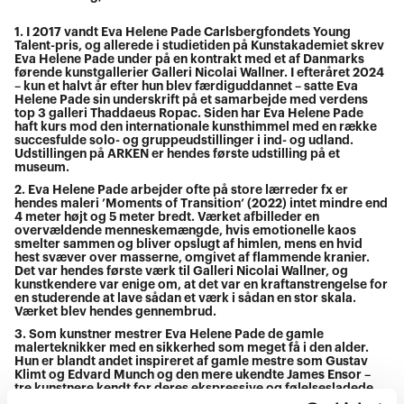
1. I 2017 vandt Eva Helene Pade Carlsbergfondets Young
Talent-pris, og allerede i studietiden på Kunstakademiet skrev
Eva Helene Pade under på en kontrakt med et af Danmarks
førende kunstgallerier Galleri Nicolai Wallner. I efteråret 2024
– kun et halvt år efter hun blev færdiguddannet – satte Eva
Helene Pade sin underskrift på et samarbejde med verdens
top 3 galleri Thaddaeus Ropac. Siden har Eva Helene Pade
haft kurs mod den internationale kunsthimmel med en række
succesfulde solo- og gruppeudstillinger i ind- og udland.
Udstillingen på ARKEN er hendes første udstilling på et
museum.
2. Eva Helene Pade arbejder ofte på store lærreder fx er
hendes maleri ’Moments of Transition’ (2022) intet mindre end
4 meter højt og 5 meter bredt. Værket afbilleder en
overvældende menneskemængde, hvis emotionelle kaos
smelter sammen og bliver opslugt af himlen, mens en hvid
hest svæver over masserne, omgivet af flammende kranier.
Det var hendes første værk til Galleri Nicolai Wallner, og
kunstkendere var enige om, at det var en kraftanstrengelse for
en studerende at lave sådan et værk i sådan en stor skala.
Værket blev hendes gennembrud.
3. Som kunstner mestrer Eva Helene Pade de gamle
malerteknikker med en sikkerhed som meget få i den alder.
Hun er blandt andet inspireret af gamle mestre som Gustav
Klimt og Edvard Munch og den mere ukendte James Ensor –
tre kunstnere kendt for deres ekspressive og følelsesladede
værker. Hun finder også inspiration i det dystre Skandinavien,