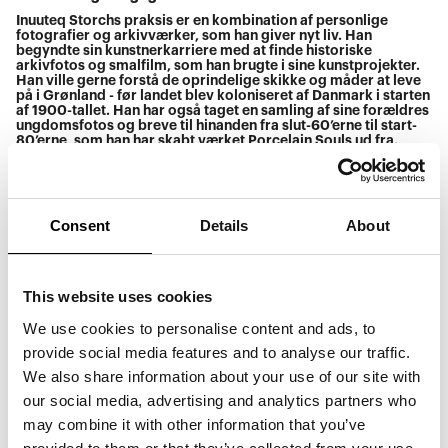
Inuuteq Storchs praksis er en kombination af personlige
fotografier og arkivværker, som han giver nyt liv. Han
begyndte sin kunstnerkarriere med at finde historiske
arkivfotos og smalfilm, som han brugte i sine kunstprojekter.
Han ville gerne forstå de oprindelige skikke og måder at leve
på i Grønland - før landet blev koloniseret af Danmark i starten
af 1900-tallet. Han har også taget en samling af sine forældres
ungdomsfotos og breve til hinanden fra slut-60’erne til start-
80’erne, som han har skabt værket Porcelain Souls ud fra.
Værker fra fotoserien What If You Were My Sabine? bliver
præsenteret i
55.6° North – Arken's Collection
og fortæller en
kærlighedshistorie om et land (Grønland) og en kvinde.
Consent
Details
About
This website uses cookies
We use cookies to personalise content and ads, to
provide social media features and to analyse our traffic.
We also share information about your use of our site with
our social media, advertising and analytics partners who
may combine it with other information that you’ve