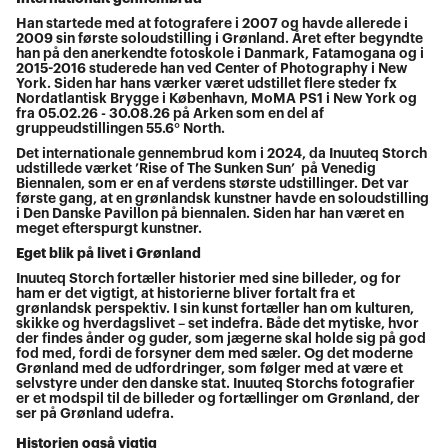
Han startede med at fotografere i 2007 og havde allerede i
2009 sin første soloudstilling i Grønland. Året efter begyndte
han på den anerkendte fotoskole i Danmark, Fatamogana og i
2015-2016 studerede han ved Center of Photography i New
York. Siden har hans værker været udstillet flere steder fx
Nordatlantisk Brygge i København, MoMA PS1 i New York og
fra 05.02.26 - 30.08.26 på Arken som en del af
gruppeudstillingen 55.6° North.
Det internationale gennembrud kom i 2024, da Inuuteq Storch
udstillede værket ’Rise of The Sunken Sun’ på Venedig
Biennalen, som er en af verdens største udstillinger. Det var
første gang, at en grønlandsk kunstner havde en soloudstilling
i Den Danske Pavillon på biennalen. Siden har han været en
meget efterspurgt kunstner.
Eget blik på livet i Grønland
Inuuteq Storch fortæller historier med sine billeder, og for
ham er det vigtigt, at historierne bliver fortalt fra et
grønlandsk perspektiv. I sin kunst fortæller han om kulturen,
skikke og hverdagslivet – set indefra. Både det mytiske, hvor
der findes ånder og guder, som jægerne skal holde sig på god
fod med, fordi de forsyner dem med sæler. Og det moderne
Grønland med de udfordringer, som følger med at være et
selvstyre under den danske stat. Inuuteq Storchs fotografier
er et modspil til de billeder og fortællinger om Grønland, der
ser på Grønland udefra.
Historien også vigtig