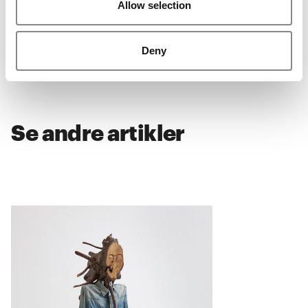
Allow selection
inuuteqstorch.com
kunst.dk (”Nu åbner Venedig Biennalen 2024”)
Deny
Skrevet af
ARKEN
Se andre artikler