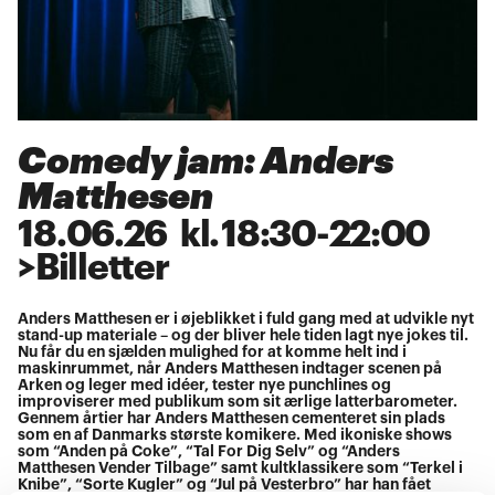
Comedy jam: Anders
Matthesen
18
.
06
.
26
kl.
18:30
-
22:00
>
Billetter
Anders Matthesen er i øjeblikket i fuld gang med at udvikle nyt
stand-up materiale – og der bliver hele tiden lagt nye jokes til.
Nu får du en sjælden mulighed for at komme helt ind i
maskinrummet, når Anders Matthesen indtager scenen på
Arken og leger med idéer, tester nye punchlines og
improviserer med publikum som sit ærlige latterbarometer.
Gennem årtier har Anders Matthesen cementeret sin plads
som en af Danmarks største komikere. Med ikoniske shows
som “Anden på Coke”, “Tal For Dig Selv” og “Anders
Matthesen Vender Tilbage” samt kultklassikere som “Terkel i
Knibe”, “Sorte Kugler” og “Jul på Vesterbro” har han fået