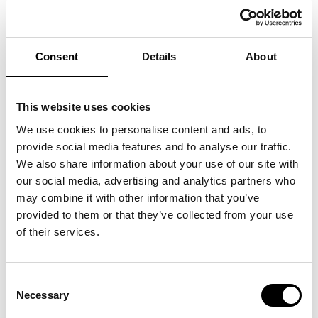
danskerne til at grine igen og igen – og skabt øjeblikke, vi
stadig citerer og smiler af i dag.
Der er ikke tale om et færdigt show, men snarere en levende
legeplads af små bidder, tanker, skæve observationer og
Consent
Details
About
spontane indfald. Noget af materialet kan senere finde vej til
kommende onemanshows – andet vil kun eksistere i netop
dette øjeblik. Det gør aftenen til en unik oplevelse, hvor du får
Anders Matthesen præcis, som han er bedst: med mikrofonen
i hånden og publikum lige foran sig.
This website uses cookies
Program:
We use cookies to personalise content and ads, to
Kl. 11.00-18.30: Mulighed for at gå rundt på ARKEN
Kl. 18.30: Middag serveres
provide social media features and to analyse our traffic.
Kl. 20.30: Dørene til Koncertsalen åbner
We also share information about your use of our site with
Kl. 21.00: Showstart
Kl. 22.00: Tak for i aften
our social media, advertising and analytics partners who
Billetpriser fra 595 kr. 1.295 kr. inkl. 3 retters menu og adgang
may combine it with other information that you’ve
til museet.
provided to them or that they’ve collected from your use
Køb billetter
her.
of their services.
Consent
Necessary
Selection
Se også